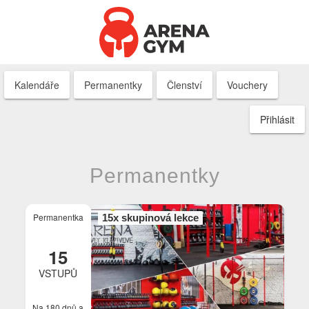
Kalendáře
Permanentky
Členství
Vouchery
Přihlásit
Permanentky
Permanentka
15x skupinová lekce
15
VSTUPŮ
Na 180 dnů
a